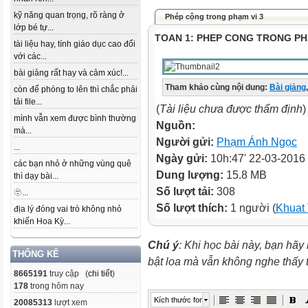
kỹ năng quan trọng, rõ ràng ở
Phép cộng trong phạm vi 3
lớp bé tự...
TOAN 1: PHEP CONG TRONG PH
tài liệu hay, tính giáo dục cao đối
với các...
bài giảng rất hay và cảm xúc!...
Tham khảo cùng nội dung:
Bài giảng
,
còn để phóng to lên thì chắc phải
tải file...
(
Tài liệu chưa được thẩm định
)
mình vẫn xem được bình thường
Nguồn:
mà...
Người gửi:
Phạm Ánh Ngọc
...
Ngày gửi:
10h:47' 22-03-2016
các bạn nhỏ ở những vùng quê
Dung lượng:
15.8 MB
thì dạy bài...
Số lượt tải:
308
🫥...
Số lượt thích:
1 người (
Khuat
địa lý đóng vai trò không nhỏ
khiến Hoa Kỳ...
Chú ý
: Khi học bài này, bạn hãy
THỐNG KÊ
bật loa mà vẫn không nghe thấy
8665191
truy cập (
chi tiết
)
178
trong hôm nay
Kích thước font
20085313
lượt xem