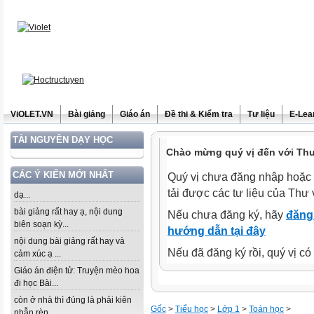
ViOLET.VN
Bài giảng
Giáo án
Đề thi & Kiểm tra
Tư liệu
E-Lea
TÀI NGUYÊN DẠY HỌC
Chào mừng quý vị đến với Thư 
CÁC Ý KIẾN MỚI NHẤT
Quý vị chưa đăng nhập hoặc 
tải được các tư liệu của Thư 
dạ...
bài giảng rất hay ạ, nội dung
Nếu chưa đăng ký, hãy
đăng 
biên soạn kỳ...
hướng dẫn tại đây
nội dung bài giảng rất hay và
Nếu đã đăng ký rồi, quý vị c
cảm xúc ạ ...
Giáo án điện tử: Truyện mèo hoa
đi học Bài...
còn ở nhà thì đúng là phải kiên
Gốc
>
Tiểu học
>
Lớp 1
>
Toán học
>
nhẫn rèn...