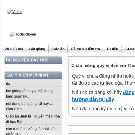
ViOLET.VN
Bài giảng
Giáo án
Đề thi & Kiểm tra
Tư liệu
E-Lea
TÀI NGUYÊN DẠY HỌC
Chào mừng quý vị đến với Thư 
CÁC Ý KIẾN MỚI NHẤT
Quý vị chưa đăng nhập hoặc 
tải được các tư liệu của Thư 
dạ...
bài giảng rất hay ạ, nội dung
Nếu chưa đăng ký, hãy
đăng 
biên soạn kỳ...
hướng dẫn tại đây
nội dung bài giảng rất hay và
Nếu đã đăng ký rồi, quý vị c
cảm xúc ạ ...
Giáo án điện tử: Truyện mèo hoa
đi học Bài...
còn ở nhà thì đúng là phải kiên
nhẫn rèn...