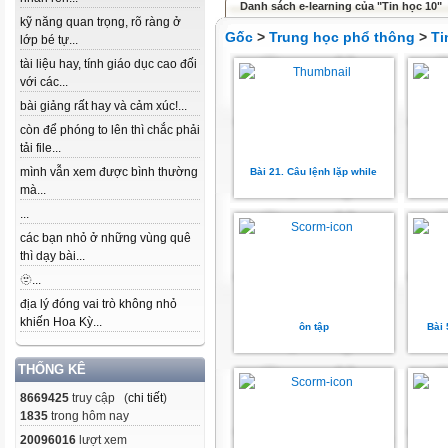
Danh sách e-learning của "Tin học 10"
kỹ năng quan trọng, rõ ràng ở
Gốc
>
Trung học phổ thông
>
Ti
lớp bé tự...
tài liệu hay, tính giáo dục cao đối
với các...
bài giảng rất hay và cảm xúc!...
còn để phóng to lên thì chắc phải
tải file...
mình vẫn xem được bình thường
Bài 21. Câu lệnh lặp while
mà...
...
các bạn nhỏ ở những vùng quê
thì dạy bài...
🫥...
địa lý đóng vai trò không nhỏ
khiến Hoa Kỳ...
ôn tập
Bài 
THỐNG KÊ
8669425
truy cập (
chi tiết
)
1835
trong hôm nay
20096016
lượt xem