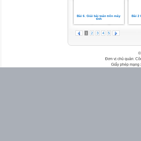
Bài 6. Giải bài toán trên máy
Bài 2
tính
1
2
3
4
5
©
Đơn vị chủ quản: Cô
Giấy phép mạng 