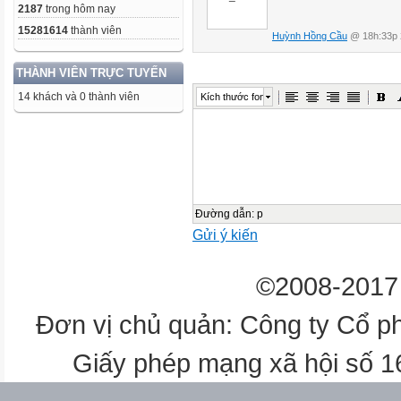
2187
trong hôm nay
15281614
thành viên
Huỳnh Hồng Cầu
@ 18h:33p 
THÀNH VIÊN TRỰC TUYẾN
14 khách và 0 thành viên
Kích thước font
Đường dẫn
:
p
Gửi ý kiến
©2008-2017 
Đơn vị chủ quản: Công ty Cổ p
Giấy phép mạng xã hội số 