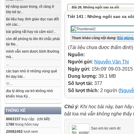
kỹ năng quan trọng, rõ ràng ở
Bài 28. Những ngôi sao xa xôi
lớp bé tự...
Tiêt 141 : Những ngôi sao xa sôi
tài liệu hay, tính giáo dục cao đối
với các...
bài giảng rất hay và cảm xúc!...
Tham khảo cùng nội dung:
Bài giảng
,
còn để phóng to lên thì chắc phải
tải file...
(
Tài liệu chưa được thẩm định
)
mình vẫn xem được bình thường
Nguồn:
mà...
Người gửi:
Nguyễn Văn Thi
...
Ngày gửi:
15h:09' 09-03-2015
các bạn nhỏ ở những vùng quê
Dung lượng:
39.1 MB
thì dạy bài...
Số lượt tải:
377
🫥...
Số lượt thích:
2 người (
Nguyễ
địa lý đóng vai trò không nhỏ
khiến Hoa Kỳ...
Chú ý
: Khi học bài này, bạn hãy
THỐNG KÊ
bật loa mà vẫn không nghe thấy
8663157
truy cập (
chi tiết
)
1780
trong hôm nay
Sao em ko xem đc
20082492
lượt xem