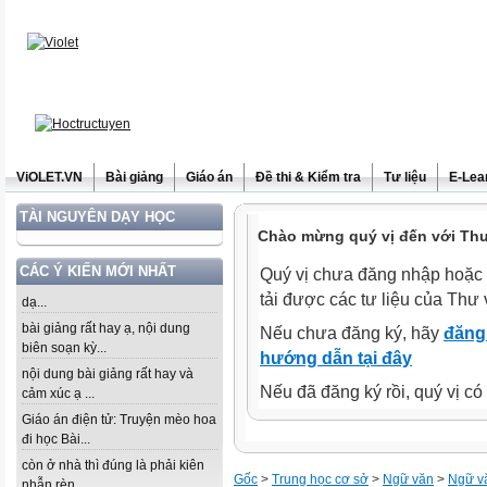
ViOLET.VN
Bài giảng
Giáo án
Đề thi & Kiểm tra
Tư liệu
E-Lea
TÀI NGUYÊN DẠY HỌC
Chào mừng quý vị đến với Thư 
CÁC Ý KIẾN MỚI NHẤT
Quý vị chưa đăng nhập hoặc 
tải được các tư liệu của Thư 
dạ...
bài giảng rất hay ạ, nội dung
Nếu chưa đăng ký, hãy
đăng 
biên soạn kỳ...
hướng dẫn tại đây
nội dung bài giảng rất hay và
Nếu đã đăng ký rồi, quý vị c
cảm xúc ạ ...
Giáo án điện tử: Truyện mèo hoa
đi học Bài...
còn ở nhà thì đúng là phải kiên
Gốc
>
Trung học cơ sở
>
Ngữ văn
>
Ngữ v
nhẫn rèn...