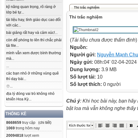
kỹ năng quan trọng, rõ ràng ở
Thi trắc nghiệm
lớp bé tự...
Thi trắc nghiệm
tài liệu hay, tính giáo dục cao đối
với các...
bài giảng rất hay và cảm xúc!...
(
Tài liệu chưa được thẩm định
)
còn để phóng to lên thì chắc phải
tải file...
Nguồn:
mình vẫn xem được bình thường
Người gửi:
Nguyễn Mạnh Ch
mà...
Ngày gửi:
08h:04' 02-04-2024
...
Dung lượng:
3.9 MB
các bạn nhỏ ở những vùng quê
Số lượt tải:
10
thì dạy bài...
Số lượt thích:
0 người
🫥...
địa lý đóng vai trò không nhỏ
khiến Hoa Kỳ...
Chú ý
: Khi học bài này, bạn hãy
bật loa mà vẫn không nghe thấy
THỐNG KÊ
8668659
truy cập (
chi tiết
)
Kích thước font
1069
trong hôm nay
20094818
lượt xem