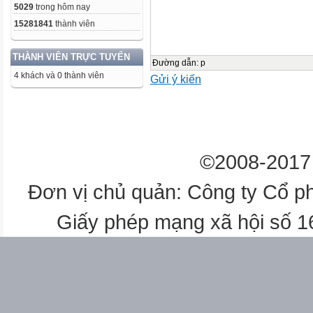
5029
trong hôm nay
15281841
thành viên
THÀNH VIÊN TRỰC TUYẾN
Đường dẫn
:
p
4 khách và 0 thành viên
Gửi ý kiến
©2008-2017 
Đơn vị chủ quản: Công ty Cổ p
Giấy phép mạng xã hội số 