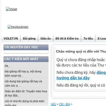
ViOLET.VN
Bài giảng
Giáo án
Đề thi & Kiểm tra
Tư liệu
E-Lea
TÀI NGUYÊN DẠY HỌC
Chào mừng quý vị đến với Thư 
CÁC Ý KIẾN MỚI NHẤT
Quý vị chưa đăng nhập hoặc 
tải được các tư liệu của Thư 
dạ...
bài giảng rất hay ạ, nội dung
Nếu chưa đăng ký, hãy
đăng 
biên soạn kỳ...
hướng dẫn tại đây
nội dung bài giảng rất hay và
Nếu đã đăng ký rồi, quý vị c
cảm xúc ạ ...
Giáo án điện tử: Truyện mèo hoa
đi học Bài...
còn ở nhà thì đúng là phải kiên
Gốc
>
CĐ - ĐH
>
nhẫn rèn...