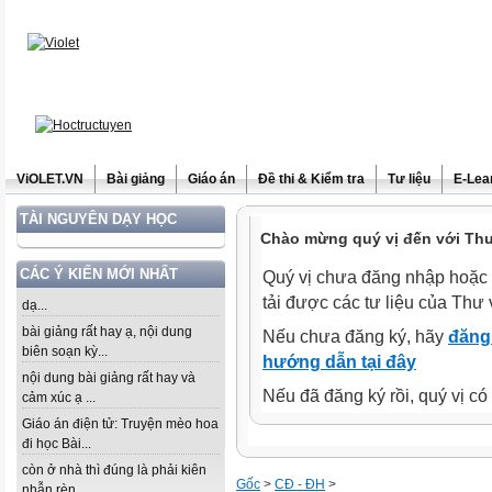
ViOLET.VN
Bài giảng
Giáo án
Đề thi & Kiểm tra
Tư liệu
E-Lea
TÀI NGUYÊN DẠY HỌC
Chào mừng quý vị đến với Thư 
CÁC Ý KIẾN MỚI NHẤT
Quý vị chưa đăng nhập hoặc 
tải được các tư liệu của Thư 
dạ...
bài giảng rất hay ạ, nội dung
Nếu chưa đăng ký, hãy
đăng 
biên soạn kỳ...
hướng dẫn tại đây
nội dung bài giảng rất hay và
Nếu đã đăng ký rồi, quý vị c
cảm xúc ạ ...
Giáo án điện tử: Truyện mèo hoa
đi học Bài...
còn ở nhà thì đúng là phải kiên
Gốc
>
CĐ - ĐH
>
nhẫn rèn...