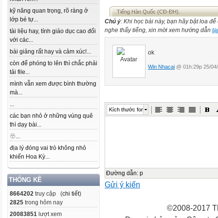
kỹ năng quan trọng, rõ ràng ở
Tiếng Hàn Quốc (CĐ-ĐH).
lớp bé tự...
Chú ý
: Khi học bài này, bạn hãy bật loa đ
nghe thấy tiếng, xin mời xem hướng dẫn
tạ
tài liệu hay, tính giáo dục cao đối
với các...
bài giảng rất hay và cảm xúc!...
ok
còn để phóng to lên thì chắc phải
Win Nhacai
@ 01h:29p 25/04
tải file...
mình vẫn xem được bình thường
mà...
...
Kích thước font
các bạn nhỏ ở những vùng quê
thì dạy bài...
🫥...
địa lý đóng vai trò không nhỏ
khiến Hoa Kỳ...
Đường dẫn
:
p
THỐNG KÊ
Gửi ý kiến
8664202
truy cập (
chi tiết
)
2825
trong hôm nay
©2008-2017 Th
20083851
lượt xem