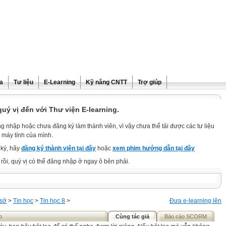
ra
Tư liệu
E-Learning
Kỹ năng CNTT
Trợ giúp
ý vị đến với Thư viện E-learning.
g nhập hoặc chưa đăng ký làm thành viên, vì vậy chưa thể tải được các tư liệu
 máy tính của mình.
ký, hãy
đăng ký thành viên tại đây
hoặc
xem phim hướng dẫn tại đây
rồi, quý vị có thể đăng nhập ở ngay ô bên phải.
 sở
>
Tin học
>
Tin học 8
>
Đưa e-learning lên
p
Cùng tác giả
Báo cáo SCORM