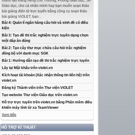
muốn tạo trang riêng cho Trường, Phòng Giáo dục, Sở
Giáo dục, cho cá nhân mình hay bạn muốn soạn thảo
bài giảng điện tử trực tuyến bằng công cụ soạn thảo
bài giảng ViOLET, bạn...
Bài 4: Quản lí ngân hàng câu hỏi và sinh đề có điều
kiện
Bài 3: Tạo đề thi trắc nghiệm trực tuyến dạng chọn
một đáp án đúng
Bài 2: Tạo cây thư mục chứa câu hỏi trắc nghiệm
đồng bộ với danh mục SGK
Bài 1: Hướng dẫn tạo đề thi trắc nghiệm trực tuyến
Lấy lại Mật khẩu trên violet.vn
Kích hoạt tài khoản (Xác nhận thông tin liên hệ) trên
violet.vn
Đăng ký Thành viên trên Thư viện ViOLET
Tạo website Thư viện Giáo dục trên violet.vn
Hỗ trợ trực tuyến trên violet.vn bằng Phần mềm điều
khiển máy tính từ xa TeamViewer
Xem tiếp
HỖ TRỢ KĨ THUẬT