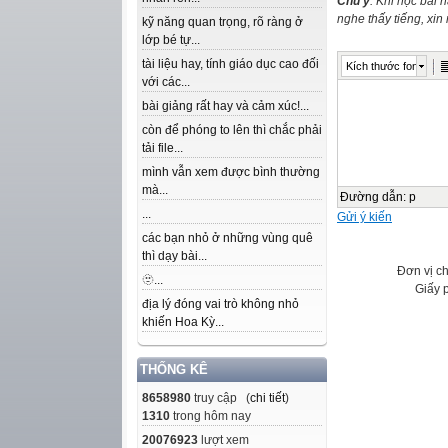
Chú ý
: Khi học bài 
nghe thấy tiếng, xi
kỹ năng quan trọng, rõ ràng ở
lớp bé tự...
tài liệu hay, tính giáo dục cao đối
Kích thước font
với các...
bài giảng rất hay và cảm xúc!...
còn để phóng to lên thì chắc phải
tải file...
mình vẫn xem được bình thường
mà...
Đường dẫn
:
p
...
Gửi ý kiến
các bạn nhỏ ở những vùng quê
thì dạy bài...
Đơn vị c
🫥...
Giấy 
địa lý đóng vai trò không nhỏ
khiến Hoa Kỳ...
THỐNG KÊ
8658980
truy cập (
chi tiết
)
1310
trong hôm nay
20076923
lượt xem