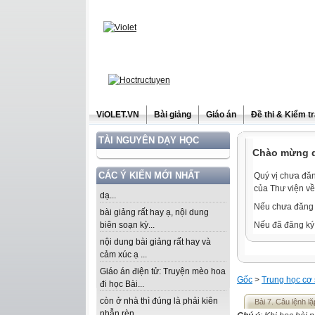
ViOLET.VN
Bài giảng
Giáo án
Đề thi & Kiểm t
TÀI NGUYÊN DẠY HỌC
Chào mừng qu
CÁC Ý KIẾN MỚI NHẤT
Quý vị chưa đăn
của Thư viện về
dạ...
Nếu chưa đăng 
bài giảng rất hay ạ, nội dung
biên soạn kỳ...
Nếu đã đăng ký 
nội dung bài giảng rất hay và
cảm xúc ạ ...
Giáo án điện tử: Truyện mèo hoa
Gốc
>
Trung học cơ
đi học Bài...
còn ở nhà thì đúng là phải kiên
Bài 7. Câu lệnh lặ
nhẫn rèn...