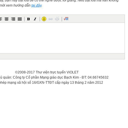
này, bạn hãy bật loa để có thể nghe được lời giảng. Nếu bật loa mà vẫn không
n mời xem hướng dẫn
tại đây
.
©2008-2017 Thư viện trực tuyến ViOLET
hủ quản: Công ty Cổ phần Mạng giáo dục Bạch Kim - ĐT: 04.66745632
phép mạng xã hội số 16/GXN-TTĐT cấp ngày 13 tháng 2 năm 2012