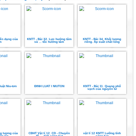
iến dạng của
KNTT - Bài 32. Lực hướng tâm
KNTT - Bài 34. Khối lượng
ắn
và ... tốc hướng tâm
riêng. Áp suất chất lỏng
luật Niu-tơn
ĐINH LUAT I NIUTON
KNTT - Bài 11. Quang phổ
vạch của nguyên tử
ng lượng của
CĐHT Vật lí 12. CD - Chuyên
vật lí 12 KNTT Lưỡng tính
ất rắn
đề ... tính sóng hạt
sóng hạt