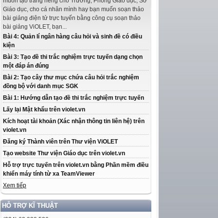
muốn tạo trang riêng cho Trường, Phòng Giáo dục, Sở
Giáo dục, cho cá nhân mình hay bạn muốn soạn thảo
bài giảng điện tử trực tuyến bằng công cụ soạn thảo
bài giảng ViOLET, bạn...
Bài 4: Quản lí ngân hàng câu hỏi và sinh đề có điều
kiện
Bài 3: Tạo đề thi trắc nghiệm trực tuyến dạng chọn
một đáp án đúng
Bài 2: Tạo cây thư mục chứa câu hỏi trắc nghiệm
đồng bộ với danh mục SGK
Bài 1: Hướng dẫn tạo đề thi trắc nghiệm trực tuyến
Lấy lại Mật khẩu trên violet.vn
Kích hoạt tài khoản (Xác nhận thông tin liên hệ) trên
violet.vn
Đăng ký Thành viên trên Thư viện ViOLET
Tạo website Thư viện Giáo dục trên violet.vn
Hỗ trợ trực tuyến trên violet.vn bằng Phần mềm điều
khiển máy tính từ xa TeamViewer
Xem tiếp
HỖ TRỢ KĨ THUẬT