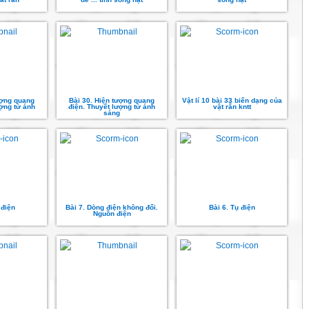
ượng quang
Bài 30. Hiện tượng quang
Vật lí 10 bài 33 biến dạng của
ượng tử ánh
điện. Thuyết lượng tử ánh
vật rắn kntt
sáng
 điện
Bài 7. Dòng điện không đổi.
Bài 6. Tụ điện
Nguồn điện