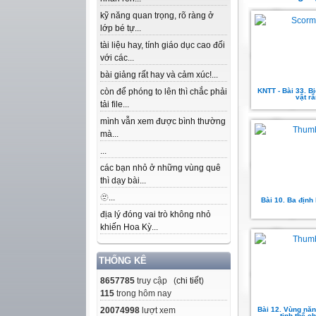
kỹ năng quan trọng, rõ ràng ở
lớp bé tự...
tài liệu hay, tính giáo dục cao đối
với các...
bài giảng rất hay và cảm xúc!...
còn để phóng to lên thì chắc phải
KNTT - Bài 33. B
vật r
tải file...
mình vẫn xem được bình thường
mà...
...
các bạn nhỏ ở những vùng quê
thì dạy bài...
🫥...
Bài 10. Ba định 
địa lý đóng vai trò không nhỏ
khiến Hoa Kỳ...
THỐNG KÊ
8657785
truy cập (
chi tiết
)
115
trong hôm nay
20074998
lượt xem
Bài 12. Vùng nă
tinh thể ch