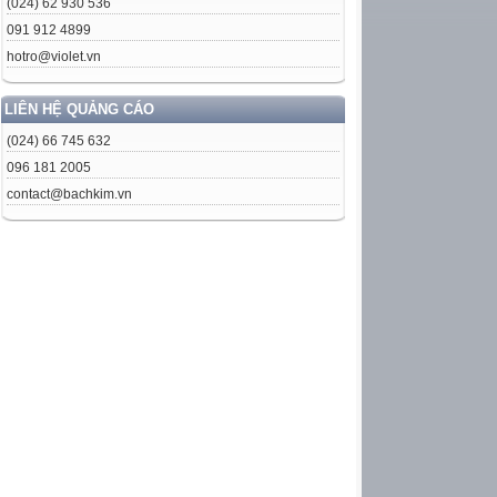
(024) 62 930 536
091 912 4899
hotro@violet.vn
LIÊN HỆ QUẢNG CÁO
(024) 66 745 632
096 181 2005
contact@bachkim.vn