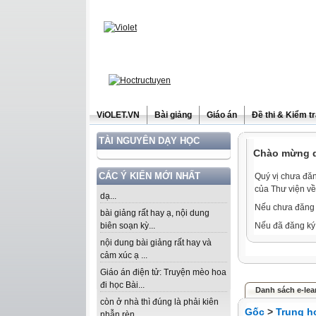
ViOLET.VN
Bài giảng
Giáo án
Đề thi & Kiểm t
TÀI NGUYÊN DẠY HỌC
Chào mừng qu
CÁC Ý KIẾN MỚI NHẤT
Quý vị chưa đăn
của Thư viện về
dạ...
Nếu chưa đăng 
bài giảng rất hay ạ, nội dung
biên soạn kỳ...
Nếu đã đăng ký 
nội dung bài giảng rất hay và
cảm xúc ạ ...
Giáo án điện tử: Truyện mèo hoa
đi học Bài...
Danh sách e-lear
còn ở nhà thì đúng là phải kiên
Gốc
>
Trung h
nhẫn rèn...