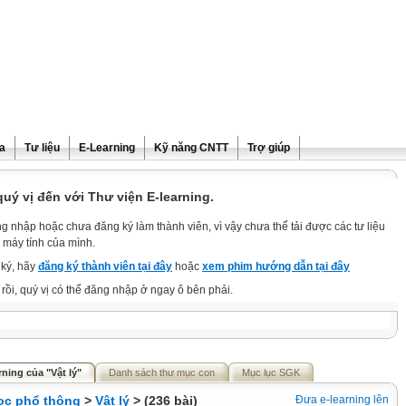
ra
Tư liệu
E-Learning
Kỹ năng CNTT
Trợ giúp
ý vị đến với Thư viện E-learning.
g nhập hoặc chưa đăng ký làm thành viên, vì vậy chưa thể tải được các tư liệu
 máy tính của mình.
ký, hãy
đăng ký thành viên tại đây
hoặc
xem phim hướng dẫn tại đây
rồi, quý vị có thể đăng nhập ở ngay ô bên phải.
ning của "Vật lý"
Danh sách thư mục con
Mục lục SGK
ọc phổ thông
>
Vật lý
> (236 bài)
Đưa e-learning lên